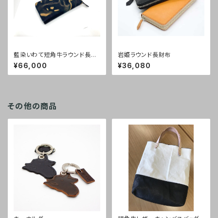
藍染いわて短角牛ラウンド長財
岩姫ラウンド長財布
布
¥66,000
¥36,080
その他の商品