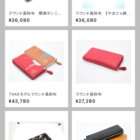
ラウンド長財布 関東タンニン
ラウンド長財布 【やまけん様プ
なめしver
レゼンツ】短角牛・大嵐君の皮製
¥36,080
¥36,080
品
TAKAモデルラウンド長財布
ラウンド長財布
¥43,780
¥27,280